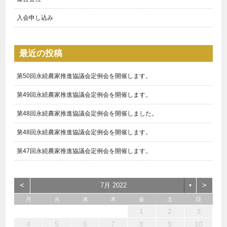
入会申し込み
最近の投稿
第50回永続農家推進協議会定例会を開催します。
第49回永続農家推進協議会定例会を開催します。
第48回永続農家推進協議会定例会を開催しました。
第48回永続農家推進協議会定例会を開催します。
第47回永続農家推進協議会定例会を開催します。
<
>
7月 2022
▼
月
火
水
木
金
土
日
1
3
1
4
3
3
6
7
5
5
6
4
5
1
3
6
2
5
7
3
5
1
4
6
2
7
7
6
4
6
2
5
3
1
2
1
6
1
4
7
2
7
3
3
2
4
7
2
5
1
3
1
2
3
10
10
10
13
14
12
12
13
12
10
13
12
14
10
12
13
14
14
13
13
12
10
13
14
14
10
10
14
12
10
11
11
11
11
11
11
8
8
8
9
8
9
9
8
9
8
8
9
9
9
8
4
5
6
7
8
9
10