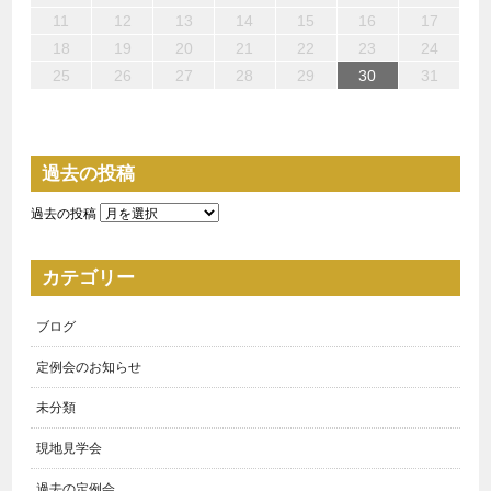
15
17
15
18
17
17
20
21
19
19
20
18
19
15
17
20
16
19
21
17
19
15
18
20
16
21
21
20
18
20
16
19
17
15
16
15
20
15
18
21
16
21
17
17
16
18
21
16
19
15
17
11
12
13
14
15
16
17
22
24
22
25
24
24
27
28
26
26
27
25
26
22
24
27
23
26
28
24
26
22
25
27
23
28
28
27
25
27
23
26
24
22
23
22
27
22
25
28
23
28
24
24
23
25
28
23
26
22
24
18
19
20
21
22
23
24
29
29
31
31
29
30
31
29
30
30
31
29
29
29
30
31
30
30
29
25
26
27
28
29
30
31
過去の投稿
過去の投稿
カテゴリー
ブログ
定例会のお知らせ
未分類
現地見学会
過去の定例会