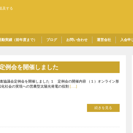
追及する
活動実績（前年度まで）
ブログ
お問い合わせ
運営会社
入会申
会定例会を開催しました
進協議会定例会を開催しました １ 定例会の開催内容 （１）オンライン形
炭素化社会の実現への営農型太陽光発電の役割
[…..]
続きを見る