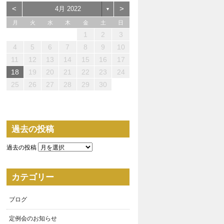
<
>
4月 2022
▼
月
火
水
木
金
土
日
1
2
3
0
0
0
3
4
2
2
3
0
2
3
2
4
0
2
3
4
4
3
3
2
0
3
4
4
0
0
4
2
0
1
1
1
1
1
1
4
5
6
7
8
9
10
5
7
5
8
7
7
0
1
9
9
0
8
7
9
5
0
6
9
1
7
9
5
8
0
6
1
1
0
8
0
6
9
7
5
6
5
0
5
8
1
6
1
7
7
6
8
1
6
9
5
7
11
12
13
14
15
16
17
2
4
2
5
4
4
7
8
6
6
7
5
4
6
2
7
3
6
8
4
6
2
5
7
3
8
8
7
5
7
3
6
4
2
3
2
7
2
5
8
3
8
4
4
3
5
8
3
6
2
4
18
19
20
21
22
23
24
9
9
1
1
1
9
0
1
9
0
0
1
9
9
9
0
1
0
0
9
25
26
27
28
29
30
過去の投稿
過去の投稿
カテゴリー
ブログ
定例会のお知らせ