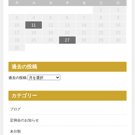
月
火
水
木
金
土
日
1
3
1
4
3
3
6
7
5
5
6
4
3
5
1
3
6
2
5
7
3
5
1
4
6
2
7
7
6
4
6
2
5
3
1
2
1
6
1
4
7
2
7
3
3
4
7
2
5
1
3
1
2
10
10
10
13
14
12
12
13
10
12
10
13
12
14
10
12
13
14
14
13
13
12
10
13
14
14
10
10
14
12
10
11
11
11
11
11
11
8
8
8
9
8
9
9
8
9
8
8
9
9
8
3
4
5
6
7
8
9
15
17
15
18
17
17
20
21
19
19
20
18
17
19
15
17
20
16
19
21
17
19
15
18
20
16
21
21
20
18
20
16
19
17
15
16
15
20
15
18
21
16
21
17
17
18
21
16
19
15
17
10
11
12
13
14
15
16
22
24
22
25
24
24
27
28
26
26
27
25
24
26
22
24
27
23
26
28
24
26
22
25
27
23
28
28
27
25
27
23
26
24
22
23
22
27
22
25
28
23
28
24
24
25
28
23
26
22
24
17
18
19
20
21
22
23
29
29
31
31
31
29
30
31
29
30
30
31
29
29
29
30
31
30
29
24
25
26
27
28
29
30
31
過去の投稿
過去の投稿
カテゴリー
ブログ
定例会のお知らせ
未分類