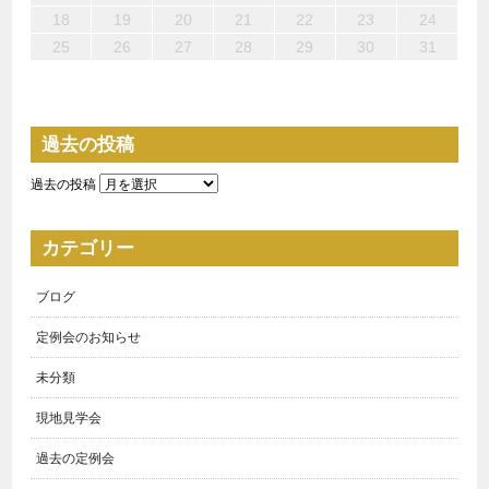
22
24
22
25
24
27
28
26
26
27
25
24
26
22
24
27
23
26
28
24
26
22
25
27
23
28
28
27
25
27
23
26
24
22
23
22
27
22
25
28
23
28
24
24
23
25
28
23
26
22
24
18
19
20
21
22
23
24
29
29
31
31
29
30
31
29
30
30
31
29
29
29
30
31
30
30
29
25
26
27
28
29
30
31
過去の投稿
過去の投稿
カテゴリー
ブログ
定例会のお知らせ
未分類
現地見学会
過去の定例会