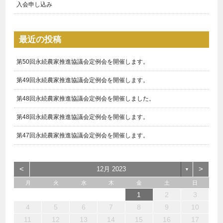
入会申し込み
最近の投稿
第50回永続農家推進協議会定例会を開催します。
第49回永続農家推進協議会定例会を開催します。
第48回永続農家推進協議会定例会を開催しました。
第48回永続農家推進協議会定例会を開催します。
第47回永続農家推進協議会定例会を開催します。
<
>
12月 2023
▼
月
火
水
木
金
土
日
1
3
1
4
3
6
7
5
5
6
4
3
5
1
3
6
2
5
7
3
5
1
4
6
2
7
7
6
4
6
2
5
3
1
2
1
6
1
4
7
2
7
3
3
2
4
7
2
5
1
3
1
2
3
10
10
13
14
12
12
13
10
12
10
13
12
14
10
12
13
14
14
13
13
12
10
13
14
14
10
10
14
12
10
11
11
11
11
11
11
8
8
8
9
8
9
9
8
9
8
8
9
9
9
8
4
5
6
7
8
9
10
15
17
15
18
17
20
21
19
19
20
18
17
19
15
17
20
16
19
21
17
19
15
18
20
16
21
21
20
18
20
16
19
17
15
16
15
20
15
18
21
16
21
17
17
16
18
21
16
19
15
17
11
12
13
14
15
16
17