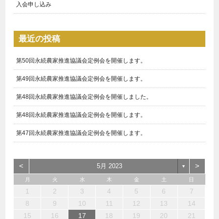
入会申し込み
最近の投稿
第50回永続農家推進協議会定例会を開催します。
第49回永続農家推進協議会定例会を開催します。
第48回永続農家推進協議会定例会を開催しました。
第48回永続農家推進協議会定例会を開催します。
第47回永続農家推進協議会定例会を開催します。
<
>
5月 2023
▼
月
火
水
木
金
土
日
1
3
1
4
3
3
6
5
5
6
4
3
5
1
3
6
2
5
7
3
5
1
4
6
2
7
7
6
4
6
2
5
3
1
2
1
6
1
4
7
2
7
3
3
2
4
7
2
5
1
3
1
2
3
4
5
6
7
10
10
10
13
12
12
13
10
12
10
13
12
14
10
12
13
14
14
13
13
12
10
13
14
14
10
10
14
12
10
11
11
11
11
11
11
8
8
8
9
8
9
9
8
9
8
8
9
9
9
8
8
9
10
11
12
13
14
15
17
15
18
17
17
20
19
19
20
18
17
19
15
17
20
16
19
21
17
19
15
18
20
16
21
21
20
18
20
16
19
17
15
16
15
20
15
18
21
16
21
17
17
16
18
21
16
19
15
17
15
16
17
18
19
20
21