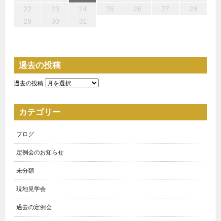
22
24
22
25
24
24
27
26
26
27
25
24
26
22
24
27
23
26
28
24
26
22
25
27
23
28
28
27
25
27
23
26
24
22
23
22
27
22
25
28
23
28
24
24
23
25
28
23
26
22
24
22
23
24
25
26
27
28
29
29
31
31
31
29
30
31
29
30
30
31
29
29
29
30
31
30
30
29
29
30
31
過去の投稿
過去の投稿
カテゴリー
ブログ
定例会のお知らせ
未分類
現地見学会
過去の定例会