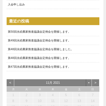
入会申し込み
最近の投稿
第50回永続農家推進協議会定例会を開催します。
第49回永続農家推進協議会定例会を開催します。
第48回永続農家推進協議会定例会を開催しました。
第48回永続農家推進協議会定例会を開催します。
第47回永続農家推進協議会定例会を開催します。
<
>
11月 2021
▼
月
火
水
木
金
土
日
1
3
1
4
3
3
6
7
5
5
6
4
3
5
1
3
6
2
5
3
5
1
4
6
2
7
7
6
4
6
2
5
3
1
2
1
6
1
4
7
2
7
3
3
2
4
7
2
5
1
3
1
2
3
4
5
6
7
10
10
10
13
14
12
12
13
10
12
10
13
12
10
12
13
14
14
13
13
12
10
13
14
14
10
10
14
12
10
11
11
11
11
11
11
8
8
8
9
8
9
9
8
9
8
8
9
9
9
8
8
9
10
11
12
13
14