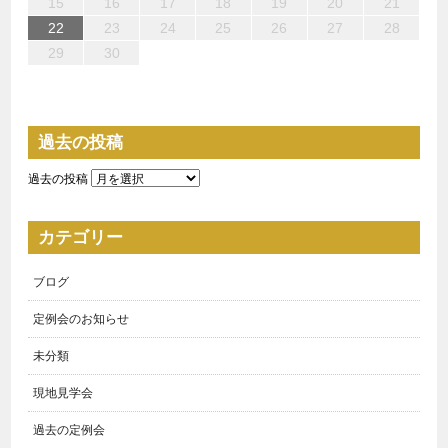
15
17
15
18
17
17
20
21
19
19
20
18
17
19
15
17
20
16
19
17
19
15
18
20
16
21
21
20
18
20
16
19
17
15
16
15
20
15
18
21
16
21
17
17
16
18
21
16
19
15
17
15
16
17
18
19
20
21
22
24
22
25
24
24
27
28
26
26
27
25
24
26
22
24
27
23
26
24
26
22
25
27
23
28
28
27
25
27
23
26
24
22
23
22
27
22
25
28
23
28
24
24
23
25
28
23
26
22
24
22
23
24
25
26
27
28
29
29
31
31
31
29
30
31
29
30
30
31
29
29
29
30
31
30
30
29
29
30
過去の投稿
過去の投稿
カテゴリー
ブログ
定例会のお知らせ
未分類
現地見学会
過去の定例会