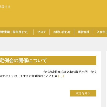
追及する
活動実績（前年度まで）
ブログ
お問い合わせ
運営会社
入会申
会定例会の開催について
各位 永続農家推進協議会事務局 第24回 永続
おかれましては、ますます御健勝のこととお慶
[…..]
続きを見る