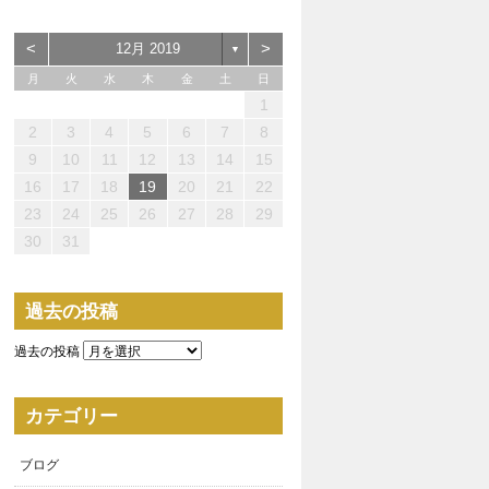
<
>
12月 2019
▼
月
火
水
木
金
土
日
1
0
0
0
3
4
2
2
3
0
2
0
3
2
4
0
2
3
4
4
3
3
2
0
3
4
4
0
0
4
2
0
1
1
1
1
1
1
2
3
4
5
6
7
8
5
7
5
8
7
7
0
1
9
9
0
8
7
9
5
7
0
6
9
1
7
9
5
8
0
6
1
1
0
8
0
6
9
7
5
6
0
5
8
1
6
1
7
7
6
8
1
6
9
5
7
9
10
11
12
13
14
15
2
4
2
5
4
4
7
8
6
6
7
5
4
6
2
4
7
3
6
8
4
6
2
5
7
3
8
8
7
5
7
3
6
4
2
3
7
2
5
8
3
8
4
4
3
5
8
3
6
2
4
16
17
18
19
20
21
22
9
9
1
1
1
9
0
1
9
0
0
1
9
9
0
1
0
0
9
23
24
25
26
27
28
29
30
31
過去の投稿
過去の投稿
カテゴリー
ブログ