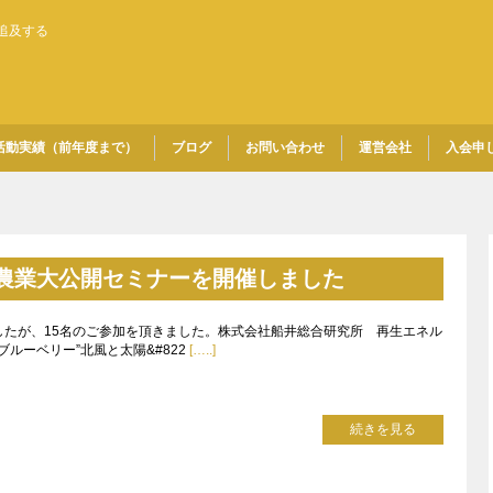
追及する
活動実績（前年度まで）
ブログ
お問い合わせ
運営会社
入会申
げる農業大公開セミナーを開催しました
したが、15名のご参加を頂きました。株式会社船井総合研究所 再生エネル
ルーベリー”北風と太陽&#822
[…..]
続きを見る