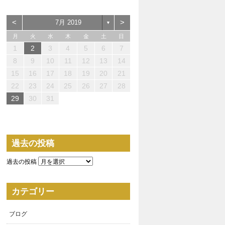
<
>
7月 2019
▼
月
火
水
木
金
土
日
1
2
3
4
5
6
7
0
0
0
3
4
2
2
3
0
2
0
3
2
4
0
2
3
4
4
3
3
2
0
3
4
0
0
4
2
0
1
1
1
1
1
1
8
9
10
11
12
13
14
5
7
5
8
7
7
0
1
9
9
0
8
7
9
5
7
0
6
9
1
7
9
5
8
0
6
1
1
0
8
0
6
9
7
5
6
5
0
5
8
6
1
7
7
6
8
1
6
9
5
7
15
16
17
18
19
20
21
2
4
2
5
4
4
7
8
6
6
7
5
4
6
2
4
7
3
6
8
4
6
2
5
7
3
8
8
7
5
7
3
6
4
2
3
2
7
2
5
3
8
4
4
3
5
8
3
6
2
4
22
23
24
25
26
27
28
9
9
1
1
1
9
0
1
9
0
0
1
9
9
9
0
1
0
0
9
29
30
31
過去の投稿
過去の投稿
カテゴリー
ブログ