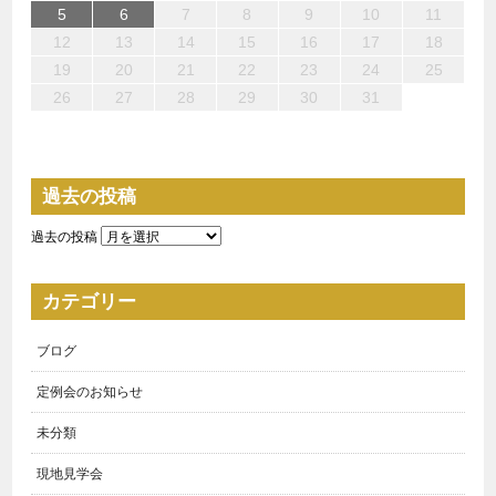
10
10
10
13
14
12
12
13
10
12
10
13
12
14
10
12
13
14
14
13
13
12
10
13
14
14
10
10
14
12
10
11
11
11
11
11
8
8
8
9
8
9
9
8
9
8
8
9
9
9
8
5
6
7
8
9
10
11
15
17
15
18
17
17
20
21
19
19
20
18
17
19
15
17
20
16
19
21
17
19
15
18
20
16
21
21
20
20
16
19
17
15
16
15
20
15
18
21
16
21
17
17
16
18
21
16
19
15
17
12
13
14
15
16
17
18
22
24
22
25
24
24
27
28
26
26
27
25
24
26
22
24
27
23
26
28
24
26
22
25
27
23
28
28
27
27
23
26
24
22
23
22
27
22
25
28
23
28
24
24
23
25
28
23
26
22
24
19
20
21
22
23
24
25
29
29
31
31
31
29
30
31
29
30
30
31
29
29
29
30
31
30
30
29
26
27
28
29
30
31
過去の投稿
過去の投稿
カテゴリー
ブログ
定例会のお知らせ
未分類
現地見学会