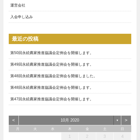
運営会社
入会申し込み
最近の投稿
第50回永続農家推進協議会定例会を開催します。
第49回永続農家推進協議会定例会を開催します。
第48回永続農家推進協議会定例会を開催しました。
第48回永続農家推進協議会定例会を開催します。
第47回永続農家推進協議会定例会を開催します。
<
>
10月 2020
▼
月
火
水
木
金
土
日
1
3
1
4
3
3
6
7
5
5
6
4
3
5
1
3
6
2
5
7
3
5
1
4
6
2
7
7
6
6
2
5
3
1
2
1
6
1
4
7
2
7
3
3
2
4
7
2
5
1
3
1
2
3
4