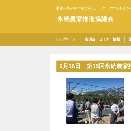
農家の将来を本気で考え、ワクワクする将来を
トップページ
定例会・セミナー情報
6月16日 第15回永続農