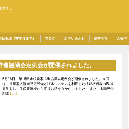
追及する
活動実績（前年度まで）
ブログ
お問い合わせ
運営会社
入会申
家推進協議会定例会が開催されました。
6月16日 第15回永続農家推進協議会定例会が開催されました。今回
は、営農型太陽光発電設備と潅水システムを利用した柿栽培圃場の現場
見学をし、生産農家様から直接お話をうかがいました。 また、太陽光余
剰電
[…..]