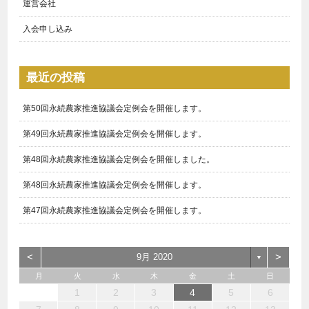
運営会社
入会申し込み
最近の投稿
第50回永続農家推進協議会定例会を開催します。
第49回永続農家推進協議会定例会を開催します。
第48回永続農家推進協議会定例会を開催しました。
第48回永続農家推進協議会定例会を開催します。
第47回永続農家推進協議会定例会を開催します。
<
>
9月 2020
▼
月
火
水
木
金
土
日
1
3
1
4
3
3
6
7
5
5
6
4
3
5
1
3
6
2
5
7
3
5
1
4
6
2
7
7
6
4
2
5
3
1
2
1
6
1
4
7
2
7
3
3
2
4
7
2
5
1
3
1
2
3
4
5
6