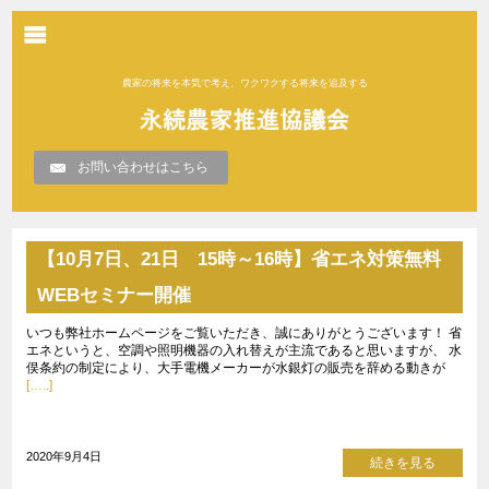
農家の将来を本気で考え、ワクワクする将来を追及する
お問い合わせはこちら
【10月7日、21日 15時～16時】省エネ対策無料
WEBセミナー開催
いつも弊社ホームページをご覧いただき、誠にありがとうございます！ 省
エネというと、空調や照明機器の入れ替えが主流であると思いますが、 水
俣条約の制定により、大手電機メーカーが水銀灯の販売を辞める動きが
[…..]
2020年9月4日
続きを見る