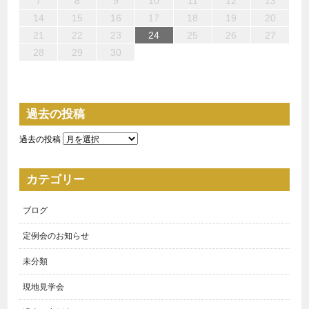
10
10
10
13
14
12
12
13
10
12
10
13
12
14
10
12
13
14
14
13
12
10
13
14
14
10
10
14
12
10
11
11
11
11
11
11
8
8
8
9
8
9
9
8
9
8
8
9
9
9
8
7
8
9
10
11
12
13
15
17
15
18
17
17
20
21
19
19
20
18
17
19
15
17
20
16
19
21
17
19
15
18
20
16
21
21
20
18
16
19
17
15
16
15
20
15
18
21
16
21
17
17
16
18
21
16
19
15
17
14
15
16
17
18
19
20
22
24
22
25
24
24
27
28
26
26
27
25
24
26
22
24
27
23
26
28
24
26
22
25
27
23
28
28
27
25
23
26
24
22
23
22
27
22
25
28
23
28
24
24
23
25
28
23
26
22
24
21
22
23
24
25
26
27
29
29
31
31
31
29
30
31
29
30
30
31
29
29
29
30
31
30
30
29
28
29
30
過去の投稿
過去の投稿
カテゴリー
ブログ
定例会のお知らせ
未分類
現地見学会