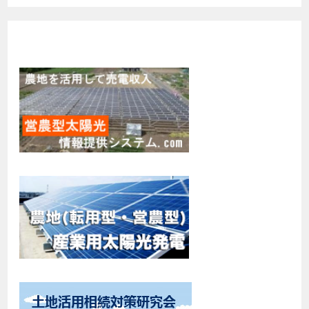
の管理体制を整備し、従業員を監視することに取り組んでまい
令和2年2月15日、第25回永続農家推進協議会定例会を開催しまし
ります。
た。
個人情報の利用目的について
コメントなし
株式会社野田建設は、利用目的を明らかにし、利用目的に必要
な範囲内でお客様の個人情報を取得させて頂きます。
第24回永続農家推進協議会定例会を開催しました
個人情報は、お客様とのご連絡、メールマガジンなどお客様恵
の情報提供、商品ご購入時の決済等、お客様への有益なサービ
投稿: 2020年3月2日
スのご提供、サービスの向上に利用し、これらの目的以外での
令和元年12月21日土曜日に第24回永続農家推進協議会定例会を開催
利用はいたしません。
しました。
個人情報の第三者提供の制限について
コメントなし
株式会社野田建設は、あらかじめお客様からご了解をいただい
ている場合、司法機関、行政機関により法的根拠に基づいて請
求された場合を除き、個人情報を第三者に提供、開示すること
はありません。業務委託先や業務提携先と個人情報を共有する
必要がある場合にも、お客様の個人情報を漏洩、改竄、再提供
を防ぐため、個人情報保護に関する契約等の適切な処置を実施
いたします。
個人情報の開示・訂正等の窓口について
株式会社野田建設は、個人情報に関するお問合せ窓口を設置い
たします。
お客様がご自身の個人情報の照会、訂正をご希望される場合、