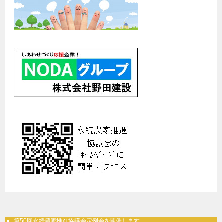
また苦情等をお申し付けの場合、担当窓口にご連絡いただけれ
ば、適切かつすみやかに対応させていただきます。
個人情報に関するお問合せは、下記までお願いいたします。
個人情報お問合せ窓口：info@nodakensetsu.co.jp
個人情報保護の継続的な取り組みについて
株式会社野田建設は、個人情報に関連する法令及びその他の規
範を遵守いたします。
お客様の個人情報保護に尽力するとともに、個人情報保護の取
り組みの継続的な向上に努めてまいります。
個人上場保護に関する取り組みの向上と改定について
株式会社野田建設は、個人情報に関連する法令およびその他の
規範の変更に対応するため、また個人情報に関するセキュリ
ティ向上のために、個人情報保護に対する取り組みを予告なく
改定する事があります。
改定された場合、すみやかに本ホームページにて公開いたしま
す。
第50回永続農家推進協議会定例会を開催します。