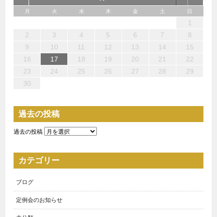
都道府県
コメントなし
月
火
水
木
金
土
日
市区町村
3
1
4
3
3
6
7
5
5
6
4
3
5
1
3
6
2
5
7
3
5
1
4
6
2
7
7
6
4
6
2
5
3
1
2
1
6
1
4
7
2
7
3
3
2
4
7
2
5
1
3
1
第32回永続農家推進協議会定例会を開催しました
10
10
10
13
14
12
12
13
10
12
10
13
12
14
10
12
13
14
14
13
13
12
10
13
14
14
10
10
14
12
10
11
11
11
11
11
11
8
8
9
8
9
9
8
9
8
8
9
9
9
8
2
3
4
5
6
7
8
番地、マンション名など
投稿: 2021年6月5日
17
15
18
17
17
20
21
19
19
20
18
17
19
15
17
20
16
19
21
17
19
15
18
20
16
21
21
20
18
20
16
19
17
15
16
15
20
15
18
21
16
21
17
17
16
18
21
16
19
15
17
9
10
11
12
13
14
15
第32回永続農家推進協議会定例会を「令和３年度今年もやります！
24
22
25
24
24
27
28
26
26
27
25
24
26
22
24
27
23
26
28
24
26
22
25
27
23
28
28
27
25
27
23
26
24
22
23
22
27
22
25
28
23
28
24
24
23
25
28
23
26
22
24
16
17
18
19
20
21
22
最新農家の年収アップ！稼げる農家大公開セミナー」と題してリア
セミナー参加人数
29
31
31
31
29
30
31
29
30
30
31
29
29
29
30
31
30
30
29
23
24
25
26
27
28
29
ルオンライン同時生中継で実施しました。 内容：①２０２１年以降
の農業の在り方に
[…..]
30
参加者氏名
役職
メールアドレス
コメントなし
過去の投稿
第30回永続農家推進協議会定例会を開催しました。
過去の投稿
投稿: 2020年12月21日
コロナ禍でもソーラーシェアリングで収益確保！と題して、リ
モート会議（(Zoom使用)を開催しました。 皆様のご協力のおかげ
カテゴリー
で無事に開催できましたこと心より感謝申し上げます。 今回は前回
よりもさらにパ
[…..]
ブログ
その他質問等
コメントなし
定例会のお知らせ