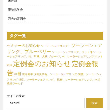
未分類
第29回永続農家推進協議会定例会を開催しました。
投稿: 2020年12月7日
現地見学会
「地域循環共生圏のお話」コロナに負けるな！と題して、はじめて
過去の定例会
リモート会議（(Zoom使用)を開催しました。 （社）ノウチエナ
個人情報の取り扱いについて
(必須)
ジー酒本理事による講演や養老山脈ブルーベリーファーム「北風と
以下のプライバシーポリシーをお読みいただき、当社の個
太陽」の会場風景
[…..]
人情報取り扱いについて同意される方は、ボタンにチェッ
タグ一覧
クをし、「送信ボタン」をクリックください。
コメントなし
※同意いただけない場合はこのメールフォームにてのお申
ソーラーシェア
セミナーのお知らせ
ソーラーシェアリング、
し込みはご利用いただけません。申し訳ありませんがご了
リング、ブルーベリー
第28回永続農家推進協議会定例会を開催しました。
承ください。
ソーラーシェアリング、ポット柿
ソーラ
ーシェアリング、柿、早秋、大秋
ブルーベリー、ソーラーシェアリング
ポット
投稿: 2020年10月5日
定例会のお知らせ
定例会報
「地域循環共生圏のお話」コロナに負けるな！と題して、はじめて
プライバシーポリシー
栽培
リモート会議（(Zoom使用)を開催しました。 （社）ノウチエナ
株式会社野田建設は、個人情報保護の重要性を認識し、お客様
告
ジー酒本理事による講演や養老山脈ブルーベリーファーム「北風と
榊
の満足と信頼を達成するため、その一環として個人情報の保護
柿
現地見学
現地見学会、ソーラーシェアリング
視察、ソーラーシェ
太陽」の会場風景
[…..]
に取り組んでおります。
アリング
視察、ソーラーシェアリング、
視察、ソーラーシェアリング、水稲
株式会社野田建設では、個人情報の保護のために、次の取組み
農業ワールド
コメントなし
を実施しております。
サイト内検索
個人情報の安全管理について
第25回永続農家推進協議会定例会を開催しました
株式会社野田建設は、お客様の個人情報を適正に取り扱うた
個人情報の取り扱いに同意する
投稿: 2020年3月2日
め、またそれらのデータの漏洩や滅失を防止するために、社内