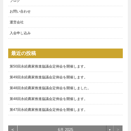
ブログ
後の展開について】 （一社）ノウチエナジー 代表理事 酒本
道夫様 第
[…..]
お問い合わせ
コメントなし
部署名(任意)
運営会社
入会申し込み
第34回永続農家推進協議会定例会を開催しました
お名前
(必須)
投稿: 2021年8月10日
8月7日土曜日、第34回永続農家推進協議会定例会をオンライン形式
最近の投稿
で実施しました。 第一講座 【2025～2030年の未来予測】
ふりがな
(必須)
船井総合研究所 スマートエネルギーグループチーム
リーダー 青柳
[…..]
第50回永続農家推進協議会定例会を開催します。
コメントなし
第49回永続農家推進協議会定例会を開催します。
メールアドレス
(必須)
第48回永続農家推進協議会定例会を開催しました。
第33回永続農家推進協議会定例会を開催しました
電話番号
(必須)
第48回永続農家推進協議会定例会を開催します。
投稿: 2021年6月7日
-
-
６月５日土曜日、第33回永続農家推進協議会定例会をオンライン形
第47回永続農家推進協議会定例会を開催します。
式で実施しました。 内容： 第一講座 【再エネを取り巻く日本情
勢とソーラーシェアリングの展望】 船井総合研究所 ス
住所
(必須)
マートエネルギ
[…..]
〒
<
>
6月 2025
▼