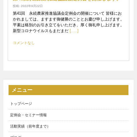
投稿: 2022年9月22日
第41回 永続農家推進協議会定例会の開催について 皆様にお
かれましては、ますます御健勝のこととお慶び申し上げます。
平素は格別のお引き立てをいただき、厚く御礼申し上げます。
新型コロナウイルスもまだまだ
[…..]
コメントなし
定例会・セミナーのお申込は、下記フォームをご利用くだ
第43回永続農家推進協議会定例会を開催しました
さい。
投稿: 2023年3月6日
担当者が確認しまして折り返しご連絡させていただき
令和5年3月4日土曜日に第43回永続農家推進協議会定例会を開催し
ます。
ました。
メニュー
お申込の確認・お返事にはお時間を頂戴する場合があります。
コメントなし
お急ぎの場合は、フリーダイヤル（0120-291-080)よりお申込くださ
トップページ
い。
第36回永続農家推進協議会定例会を開催しました
定例会・セミナー情報
開催日
投稿: 2021年12月6日
活動実績（前年度まで）
12月4日土曜日、第35回永続農家推進協議会定例会をオンライン形
式で実施しました。 第一講座【脱炭素社会と営農型太陽光発電の今
会社名 (任意)