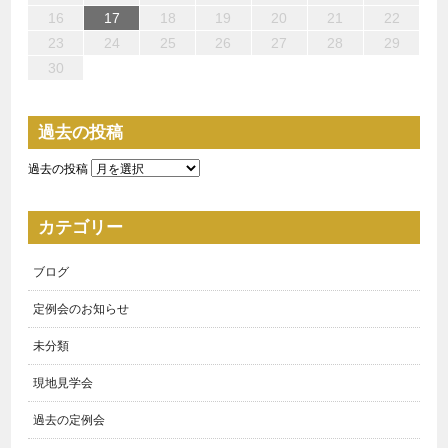
24
22
25
24
24
27
28
26
26
27
25
24
26
22
24
27
23
26
28
24
26
22
25
27
23
28
28
27
25
27
23
26
24
22
23
22
27
22
25
28
23
28
24
24
23
25
28
23
26
22
24
16
17
18
19
20
21
22
29
31
31
31
29
30
31
29
30
30
31
29
29
29
30
31
30
30
29
23
24
25
26
27
28
29
30
過去の投稿
過去の投稿
カテゴリー
ブログ
定例会のお知らせ
未分類
現地見学会
過去の定例会