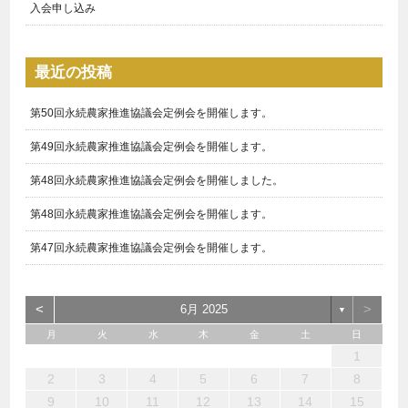
入会申し込み
最近の投稿
第50回永続農家推進協議会定例会を開催します。
第49回永続農家推進協議会定例会を開催します。
第48回永続農家推進協議会定例会を開催しました。
第48回永続農家推進協議会定例会を開催します。
第47回永続農家推進協議会定例会を開催します。
<
>
6月 2025
▼
月
火
水
木
金
土
日
3
1
4
3
3
6
7
5
5
6
4
3
5
1
3
6
2
5
7
3
5
1
4
6
2
7
7
6
4
6
2
5
3
1
2
1
6
1
4
7
2
7
3
3
2
4
7
2
5
1
3
1
10
10
10
13
14
12
12
13
10
12
10
13
12
14
10
12
13
14
14
13
13
12
10
13
14
14
10
10
14
12
10
11
11
11
11
11
11
8
8
9
8
9
9
8
9
8
8
9
9
9
8
2
3
4
5
6
7
8
17
15
18
17
17
20
21
19
19
20
18
17
19
15
17
20
16
19
21
17
19
15
18
20
16
21
21
20
18
20
16
19
17
15
16
15
20
15
18
21
16
21
17
17
16
18
21
16
19
15
17
9
10
11
12
13
14
15