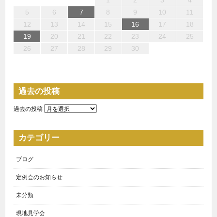
10
10
10
13
14
12
12
13
10
12
10
13
12
14
10
12
13
14
14
13
13
12
10
13
14
14
10
10
14
12
10
11
11
11
11
11
8
8
8
9
8
9
9
8
9
8
8
9
9
9
8
5
6
7
8
9
10
11
15
17
15
18
17
17
20
21
19
19
20
18
17
19
15
17
20
16
19
21
17
19
15
18
20
16
21
21
20
18
20
16
19
17
15
16
15
20
15
18
21
16
21
17
17
16
21
16
19
15
17
12
13
14
15
16
17
18
22
24
22
25
24
24
27
28
26
26
27
25
24
26
22
24
27
23
26
28
24
26
22
25
27
23
28
28
27
25
27
23
26
24
22
23
22
27
22
25
28
23
28
24
24
23
28
23
26
22
24
19
20
21
22
23
24
25
29
29
31
31
31
29
30
31
29
30
30
31
29
29
29
30
31
30
30
29
26
27
28
29
30
過去の投稿
過去の投稿
カテゴリー
ブログ
定例会のお知らせ
未分類
現地見学会