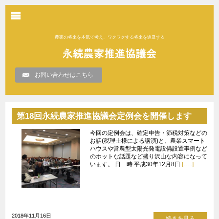
農家の将来を本気で考え、ワクワクする将来を追及する
お問い合わせはこちら
第18回永続農家推進協議会定例会を開催します
今回の定例会は、確定申告・節税対策などの
お話(税理士様による講演)と、農業スマート
ハウスや営農型太陽光発電設備設置事例など
のホットな話題など盛り沢山な内容になって
います。 日 時:平成30年12月8日
[…..]
2018年11月16日
続きを見る