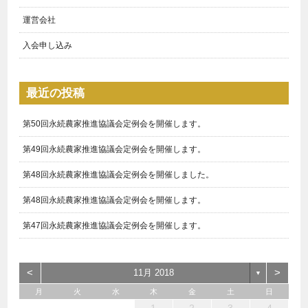
運営会社
入会申し込み
最近の投稿
第50回永続農家推進協議会定例会を開催します。
第49回永続農家推進協議会定例会を開催します。
第48回永続農家推進協議会定例会を開催しました。
第48回永続農家推進協議会定例会を開催します。
第47回永続農家推進協議会定例会を開催します。
<
>
11月 2018
▼
月
火
水
木
金
土
日
1
3
1
4
3
3
6
7
5
5
6
4
3
5
1
3
6
2
5
7
3
5
1
4
6
2
7
7
6
4
6
2
5
3
1
2
1
6
1
4
7
2
7
3
3
2
7
2
5
1
3
1
2
3
4