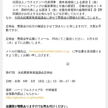
社団法人ノウチエナジー代表理事 酒本道雄様による講演【（仮）
ソーラーシェアリングの最新事情と今後の展望】、②株式会社ＡＩＲ
ロボ 西村代表による講演【（仮）太陽光発電所の盗難対策】③【野
田建設がお伝えするお知らせ】などを計画しております。
なお、
今回永続農家推進協議会に併せて懇親会の開催を計画しています。
定例会、懇親会の出欠の確認をさせて頂きたいと存じますので、大変お手
数ですが、
定例会・懇親会申込書にてメール、FAXにてご返信ください。３月６日
（火）までにお願いします。
メールの場合は、
hirosawa@nodakensetsu.co.jp
に申込書を送信賜りま
すよう宜しくお願い申し上げます。
記
第47回 永続農家推進協議会定例会
日時：令和 6年 3月 16日（土）13：30～17：00
場所：ハートフルスクエアG 中研修室
会場案内図はこちらから↓
https://gikyobun.or.jp/heartful/
会議室が複数ありますのでお気を付けください。