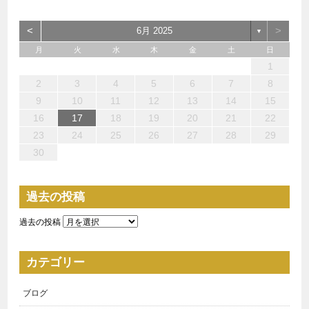
<
>
6月 2025
▼
月
火
水
木
金
土
日
3
1
4
3
3
6
7
5
5
6
4
3
5
1
3
6
2
5
7
3
5
1
4
6
2
7
7
6
4
6
2
5
3
1
2
1
6
1
4
7
2
7
3
3
2
4
7
2
5
1
3
1
10
10
10
13
14
12
12
13
10
12
10
13
12
14
10
12
13
14
14
13
13
12
10
13
14
14
10
10
14
12
10
11
11
11
11
11
11
8
8
9
8
9
9
8
9
8
8
9
9
9
8
2
3
4
5
6
7
8
17
15
18
17
17
20
21
19
19
20
18
17
19
15
17
20
16
19
21
17
19
15
18
20
16
21
21
20
18
20
16
19
17
15
16
15
20
15
18
21
16
21
17
17
16
18
21
16
19
15
17
9
10
11
12
13
14
15
24
22
25
24
24
27
28
26
26
27
25
24
26
22
24
27
23
26
28
24
26
22
25
27
23
28
28
27
25
27
23
26
24
22
23
22
27
22
25
28
23
28
24
24
23
25
28
23
26
22
24
16
17
18
19
20
21
22
29
31
31
31
29
30
31
29
30
30
31
29
29
29
30
31
30
30
29
23
24
25
26
27
28
29
30
過去の投稿
過去の投稿
カテゴリー
ブログ