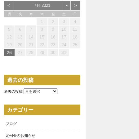
<
>
7月 2021
▼
月
火
水
木
金
土
日
1
2
3
4
0
0
0
3
4
2
2
3
0
2
0
3
2
4
0
2
3
4
4
3
3
2
0
3
4
4
0
0
4
2
0
1
1
1
1
1
5
6
7
8
9
10
11
5
7
5
8
7
7
0
1
9
9
0
8
7
9
5
7
0
6
9
1
7
9
5
0
6
1
1
0
8
0
6
9
7
5
6
5
0
5
8
1
6
1
7
7
6
8
1
6
9
5
7
12
13
14
15
16
17
18
2
4
2
5
4
4
7
8
6
6
7
5
4
6
2
4
7
3
6
8
4
6
2
7
3
8
8
7
5
7
3
6
4
2
3
2
7
2
5
8
3
8
4
4
3
5
8
3
6
2
4
19
20
21
22
23
24
25
9
9
1
1
1
9
0
1
9
0
0
1
9
9
9
0
1
0
0
9
26
27
28
29
30
31
過去の投稿
過去の投稿
カテゴリー
ブログ
定例会のお知らせ