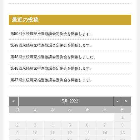
最近の投稿
第50回永続農家推進協議会定例会を開催します。
第49回永続農家推進協議会定例会を開催します。
第48回永続農家推進協議会定例会を開催しました。
第48回永続農家推進協議会定例会を開催します。
第47回永続農家推進協議会定例会を開催します。
<
>
5月 2022
▼
月
火
水
木
金
土
日
1
3
1
4
3
3
6
7
5
5
6
4
3
5
3
6
2
5
7
3
5
1
4
6
2
7
7
6
4
6
2
5
3
1
2
1
6
1
4
7
2
7
3
3
2
4
7
2
5
1
3
1
10
10
10
13
14
12
12
13
10
12
10
13
12
14
10
12
13
14
14
13
13
12
10
13
14
14
10
10
14
12
10
11
11
11
11
11
11
8
8
9
8
9
9
8
9
8
8
9
9
9
8
2
3
4
5
6
7
8
15
17
15
18
17
17
20
21
19
19
20
18
17
19
17
20
16
19
21
17
19
15
18
20
16
21
21
20
18
20
16
19
17
15
16
15
20
15
18
21
16
21
17
17
16
18
21
16
19
15
17
9
10
11
12
13
14
15