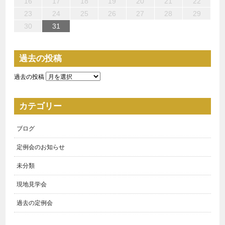
22
24
22
25
24
24
27
28
26
26
27
25
24
26
24
27
23
26
28
24
26
22
25
27
23
28
28
27
25
27
23
26
24
22
23
22
27
22
25
28
23
28
24
24
23
25
28
23
26
22
24
16
17
18
19
20
21
22
29
29
31
31
31
30
31
29
30
30
31
29
29
29
30
31
30
30
29
23
24
25
26
27
28
29
30
31
過去の投稿
過去の投稿
カテゴリー
ブログ
定例会のお知らせ
未分類
現地見学会
過去の定例会