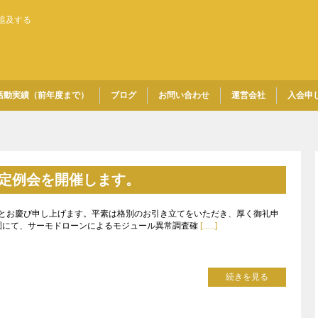
追及する
活動実績（前年度まで）
ブログ
お問い合わせ
運営会社
入会申
会定例会を開催します。
とお慶び申し上げます。平素は格別のお引き立てをいただき、厚く御礼申
農園にて、サーモドローンによるモジュール異常調査確
[…..]
続きを見る