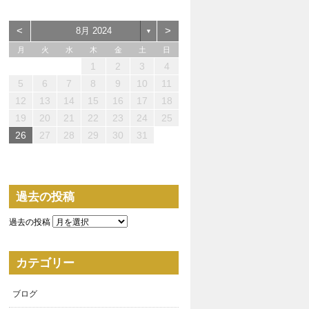
<
>
8月 2024
▼
月
火
水
木
金
土
日
1
2
3
4
0
0
0
3
4
2
2
3
0
2
0
3
2
4
0
2
3
4
4
3
3
2
0
3
4
4
0
0
4
2
0
1
1
1
1
1
5
6
7
8
9
10
11
5
7
5
7
7
0
1
9
9
0
8
7
9
5
7
0
6
9
1
7
9
5
8
0
6
1
1
0
8
0
6
9
7
5
6
5
0
5
8
1
6
1
7
7
6
8
1
6
9
5
7
12
13
14
15
16
17
18
2
4
2
4
4
7
8
6
6
7
5
4
6
2
4
7
3
6
8
4
6
2
5
7
3
8
8
7
5
7
3
6
4
2
3
2
7
2
5
8
3
8
4
4
3
5
8
3
6
2
4
19
20
21
22
23
24
25
9
9
1
1
1
9
0
1
9
0
0
1
9
9
9
0
1
0
0
9
26
27
28
29
30
31
過去の投稿
過去の投稿
カテゴリー
ブログ