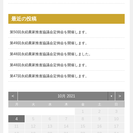
最近の投稿
第50回永続農家推進協議会定例会を開催します。
第49回永続農家推進協議会定例会を開催します。
第48回永続農家推進協議会定例会を開催しました。
第48回永続農家推進協議会定例会を開催します。
第47回永続農家推進協議会定例会を開催します。
<
>
10月 2021
▼
月
火
水
木
金
土
日
1
3
1
4
3
3
6
7
5
5
6
4
3
5
1
3
6
2
5
7
5
1
4
6
2
7
7
6
4
6
2
5
3
1
2
1
6
1
4
7
2
7
3
3
2
4
7
2
5
1
3
1
2
3
10
10
10
13
14
12
12
13
10
12
10
13
12
14
12
13
14
14
13
13
12
10
13
14
14
10
10
14
12
10
11
11
11
11
11
11
8
8
8
9
8
9
9
8
9
8
8
9
9
9
8
4
5
6
7
8
9
10
15
17
15
18
17
17
20
21
19
19
20
18
17
19
15
17
20
16
19
21
19
15
18
20
16
21
21
20
18
20
16
19
17
15
16
15
20
15
18
21
16
21
17
17
16
18
21
16
19
15
17
11
12
13
14
15
16
17