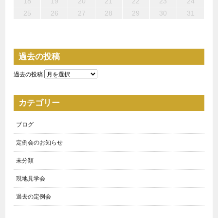
22
24
22
25
24
24
27
28
26
26
27
25
24
26
22
24
27
23
26
28
26
22
25
27
23
28
28
27
25
27
23
26
24
22
23
22
27
22
25
28
23
28
24
24
23
25
28
23
26
22
24
18
19
20
21
22
23
24
29
29
31
31
31
29
30
29
30
30
31
29
29
29
30
31
30
30
29
25
26
27
28
29
30
31
過去の投稿
過去の投稿
カテゴリー
ブログ
定例会のお知らせ
未分類
現地見学会
過去の定例会