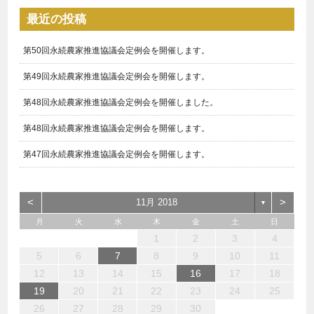
最近の投稿
第50回永続農家推進協議会定例会を開催します。
第49回永続農家推進協議会定例会を開催します。
第48回永続農家推進協議会定例会を開催しました。
第48回永続農家推進協議会定例会を開催します。
第47回永続農家推進協議会定例会を開催します。
<
>
11月 2018
▼
月
火
水
木
金
土
日
1
3
1
4
3
3
6
7
5
5
6
4
3
5
1
3
6
2
5
7
3
5
1
4
6
2
7
7
6
4
6
2
5
3
1
2
1
6
1
4
7
2
7
3
3
2
7
2
5
1
3
1
2
3
4
10
10
10
13
14
12
12
13
10
12
10
13
12
14
10
12
13
14
14
13
13
12
10
13
14
14
10
10
14
12
10
11
11
11
11
11
8
8
8
9
8
9
9
8
9
8
8
9
9
9
8
5
6
7
8
9
10
11
15
17
15
18
17
17
20
21
19
19
20
18
17
19
15
17
20
16
19
21
17
19
15
18
20
16
21
21
20
18
20
16
19
17
15
16
15
20
15
18
21
16
21
17
17
16
21
16
19
15
17
12
13
14
15
16
17
18
22
24
22
25
24
24
27
28
26
26
27
25
24
26
22
24
27
23
26
28
24
26
22
25
27
23
28
28
27
25
27
23
26
24
22
23
22
27
22
25
28
23
28
24
24
23
28
23
26
22
24
19
20
21
22
23
24
25
29
29
31
31
31
29
30
31
29
30
30
31
29
29
29
30
31
30
30
29
26
27
28
29
30