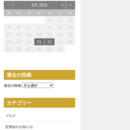
<
>
6月 2018
▼
月
火
水
木
金
土
日
1
2
3
0
0
0
3
4
2
2
3
0
2
0
3
2
4
0
2
3
4
4
3
3
2
0
3
4
4
0
0
4
2
1
1
1
1
1
1
4
5
6
7
8
9
10
5
7
5
8
7
7
0
1
9
9
0
8
7
9
5
7
0
6
9
1
7
9
5
8
0
6
1
1
0
8
0
6
9
7
5
6
5
0
5
8
1
6
1
7
7
6
8
1
6
9
5
11
12
13
14
15
16
17
2
4
2
5
4
4
7
8
6
6
7
5
4
6
2
4
7
3
6
8
4
6
2
5
7
3
8
8
7
5
7
3
6
4
2
3
2
7
2
5
8
3
8
4
4
3
5
8
3
6
2
18
19
20
21
22
23
24
9
9
1
1
1
9
0
1
9
0
0
1
9
9
9
0
1
0
0
9
25
26
27
28
29
30
過去の投稿
過去の投稿
カテゴリー
ブログ
定例会のお知らせ