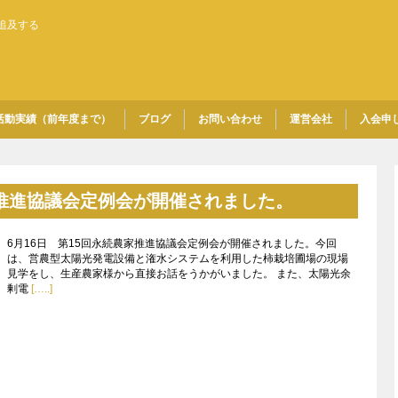
追及する
活動実績（前年度まで）
ブログ
お問い合わせ
運営会社
入会申
家推進協議会定例会が開催されました。
6月16日 第15回永続農家推進協議会定例会が開催されました。今回
は、営農型太陽光発電設備と潅水システムを利用した柿栽培圃場の現場
見学をし、生産農家様から直接お話をうかがいました。 また、太陽光余
剰電
[…..]