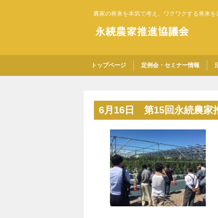
農家の将来を本気で考え、ワクワクする将来を
トップページ
定例会・セミナー情報
6月16日 第15回永続農